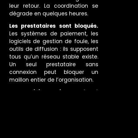
leur retour. La coordination se
dégrade en quelques heures.
Les prestataires sont bloqués.
Les systèmes de paiement, les
logiciels de gestion de foule, les
outils de diffusion : ils supposent
tous qu’un réseau stable existe.
Un seul prestataire sans
connexion peut bloquer un
maillon entier de l’organisation.
Les participants jugent.
Avant
même d’avoir assisté à une
session, un participant qui ne
peut pas se connecter a déjà
formé un avis sur la qualité de
l’organisation.