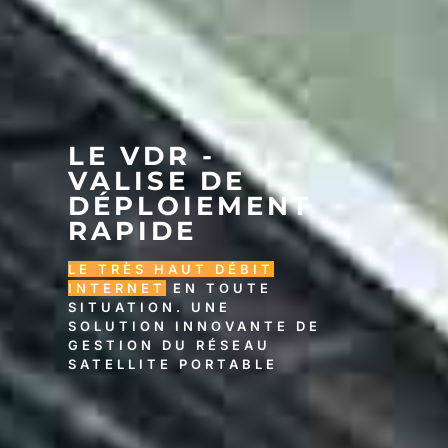
LE VDR -
VALISE DE
DÉPLOIEMENT
RAPIDE
LE TRÈS HAUT DÉBIT
INTERNET
EN TOUTE
SITUATION. UNE
SOLUTION INNOVANTE DE
GESTION DU RÉSEAU
SATELLITE PORTABLE