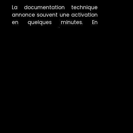
La documentation technique
annonce souvent une activation
en quelques minutes. En
pratique, la procédure implique
des interventions manuelles, des
configurations à vérifier, parfois
des équipements qui n’ont pas
été alimentés depuis des mois.
Le temps réel peut être cinq à
dix fois supérieur à l’estimation
théorique.
LE DÉBIT DISPONIBLE SOUS
CHARGE
Un lien satellite ou 4G de backup
peut afficher des performances
correctes lors d’un test à vide. En