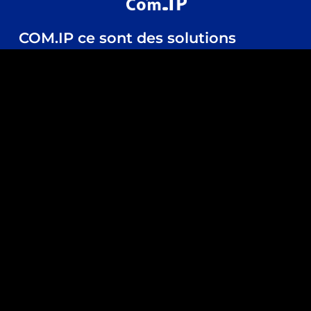
COM.IP ce sont des solutions
pour...
Protection Civile
Energie
Industrie
Audivisuels et Evenementiels
Agriculture
Maritime
Valise de Déploiement Rapide
Visiter notre site
COM.IP.fr