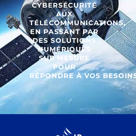
CYBERSÉCURITÉ
AUX
TÉLÉCOMMUNICATIONS,
EN PASSANT PAR
DES SOLUTIONS
NUMÉRIQUES
SUR MESURE
POUR
RÉPONDRE À VOS BESOINS