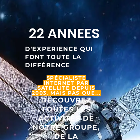
22
 ANNEES 
D'EXPERIENCE QUI
FONT TOUTE LA
DIFFÉRENCE
SPÉCIALISTE
INTERNET PAR
SATELLITE DEPUIS
2003, MAIS PAS QUE...
DÉCOUVREZ
TOUTES LES
ACTIVITÉS DE
NOTRE GROUPE,
DE LA